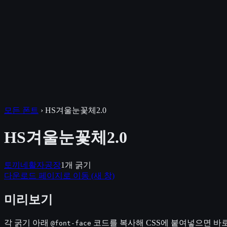
모든 폰트
›
HS겨울눈꽃체2.0
HS겨울눈꽃체2.0
토끼네활자공장
1
개 굵기
다운로드 페이지로 이동
(새 창)
미리보기
각 굵기 아래
코드를 복사해 CSS에 붙여넣으면 바로
@font-face