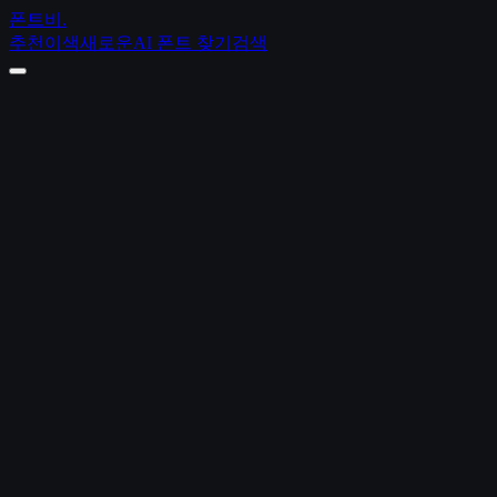
폰트비
.
추천
이색
새로운
AI 폰트 찾기
검색