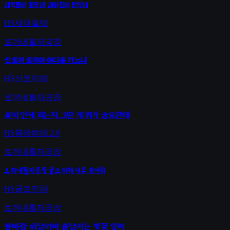
새벽종이 울렸네 새아침이 밝았네
HS새마을체
토끼네활자공장
산토끼 토끼야 어디를 가느냐
HS산토끼체
토끼네활자공장
꽃이 언제 피는지 그딴 게 뭐가 중요한데
HS봄바람체 2.0
토끼네활자공장
토끼네활자공장 굴토끼체 너무 귀여워
HS굴토끼체
토끼네활자공장
봄바람 휘날리며 흩날리는 벚꽃 잎이