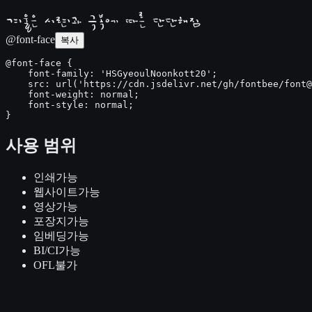
겨울은 시련과 극복에 따른 단단해짐
@font-face
복사
@font-face {

    font-family: 'HSGyeoulNoonkott20';

    src: url('https://cdn.jsdelivr.net/gh/fontbee/font@
    font-weight: normal;

    font-style: normal;

}
사용 범위
인쇄
가능
웹사이트
가능
영상
가능
포장지
가능
임베딩
가능
BI/CI
가능
OFL
불가