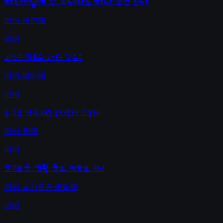
하루아침에 안 되더라도 하다 보면 된다
어비 세현체
어비
과일은 탕후루 고기는 탕수육
어비 찌바체
어비
늘 푸른 나무처럼 오래오래 그렇게
어비 쩡체
어비
슬기로운 생활 묻고 더블로 가!
어비 슬기로운생활체
어비