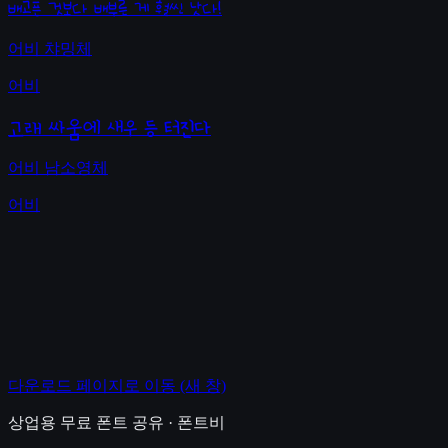
배고픈 것보다 배부른 게 훨씬 낫다!
어비 챠밍체
어비
고래 싸움에 새우 등 터진다
어비 남소영체
어비
다운로드 페이지로 이동
(새 창)
상업용 무료 폰트 공유 · 폰트비