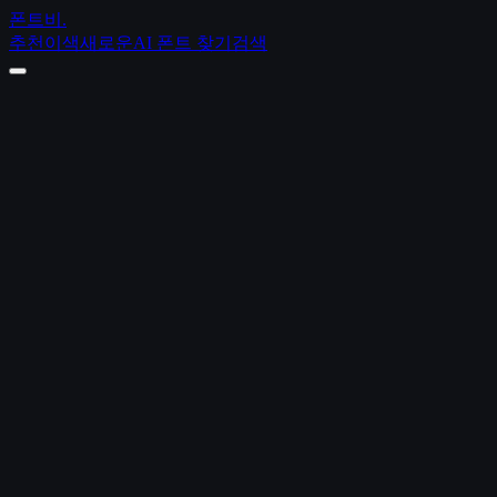
폰트비
.
추천
이색
새로운
AI 폰트 찾기
검색