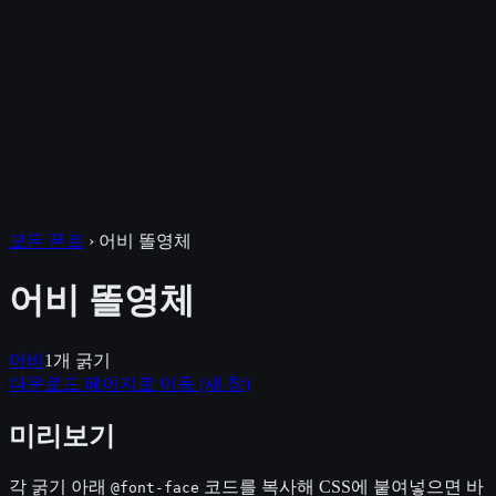
모든 폰트
›
어비 똘영체
어비 똘영체
어비
1
개 굵기
다운로드 페이지로 이동
(새 창)
미리보기
각 굵기 아래
코드를 복사해 CSS에 붙여넣으면 바
@font-face