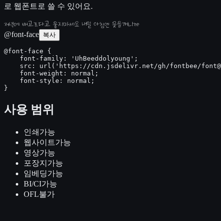
로 웹폰트로 쓸 수 있어요.
저녁에 배고프다고 울지마세요 내일 아침엔 웃을꺼니까
@font-face
복사
@font-face {

    font-family: 'UhBeeddolyoung';

    src: url('https://cdn.jsdelivr.net/gh/fontbee/font@
    font-weight: normal;

    font-style: normal;

}
사용 범위
인쇄
가능
웹사이트
가능
영상
가능
포장지
가능
임베딩
가능
BI/CI
가능
OFL
불가