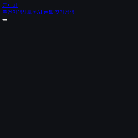
폰트비
.
추천
이색
새로운
AI 폰트 찾기
검색