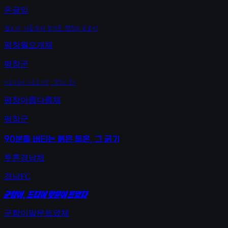
온글잎
월오개, 이름부터 정겨운 평창의 손글씨
평창월오개체
평창군
아름다움에 다름을 더한, 평창의 글씨
평창아름다름체
평창군
90분을 버티는 붉은 투혼, 그 굵기
투혼경남체
경남FC
군함이, 드디어 말문이 트였다
군함이말문트였체