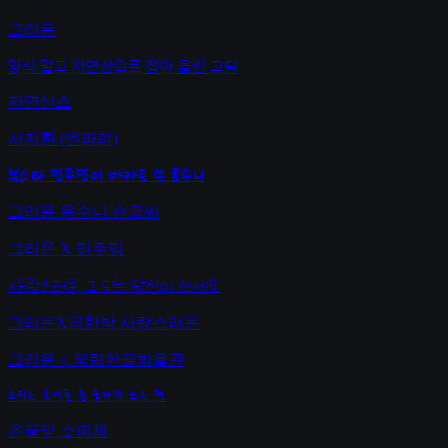
그리운
양식 말고 자연산으로 잡아 올린 고딕
자연산스
서지환 (엔파피)
뷰스타 밍주밍이 마카로 쓴 옥수니
그리운 옥수니 손글씨
그리운 X 밍주밍
사랑스러운, 그 뒤는 당신이 쓰세요
그리운X국한박 사랑스러운
그리운 × 국립한글박물관
소피는 글씨를 좀 급하게 쓰는 편
온글잎 소피체