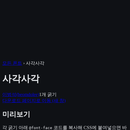
모든 폰트
›
사각사각
사각사각
이범석(beomdolee)
1
개 굵기
다운로드 페이지로 이동
(새 창)
미리보기
각 굵기 아래
코드를 복사해 CSS에 붙여넣으면 바
@font-face