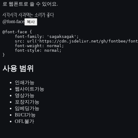
로 웹폰트로 쓸 수 있어요.
사각사각 사과먹는 소리가 좋다
@font-face
복사
@font-face {

     font-family: 'sagaksagak';

     src: url('https://cdn.jsdelivr.net/gh/fontbee/font
     font-weight: normal;

     font-style: normal;

}
사용 범위
인쇄
가능
웹사이트
가능
영상
가능
포장지
가능
임베딩
가능
BI/CI
가능
OFL
불가