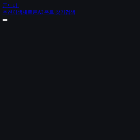
폰트비
.
추천
이색
새로운
AI 폰트 찾기
검색