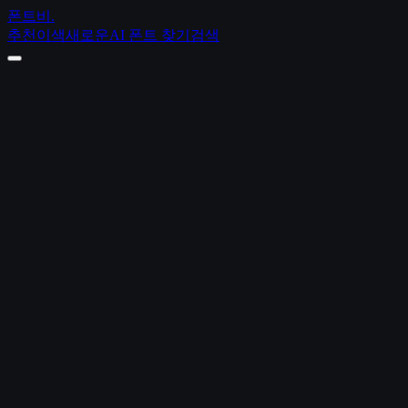
폰트비
.
추천
이색
새로운
AI 폰트 찾기
검색