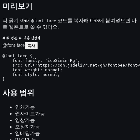
미리보기
각 굵기 아래
코드를 복사해 CSS에 붙여넣으면 바
@font-face
로 웹폰트로 쓸 수 있어요.
예쁜 것은 다 너를 닮았다
@font-face
복사
@font-face {

    font-family: 'iceSimin-Rg';

    src: url('https://cdn.jsdelivr.net/gh/fontbee/font@
    font-weight: normal;

    font-style: normal;

}
사용 범위
인쇄
가능
웹사이트
가능
영상
가능
포장지
가능
임베딩
가능
BI/CI
가능