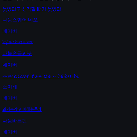
늦었다고 생각할 때가 늦었다
나눔스퀘어 네오
네이버
즐길 수 없으면 피하라
나눔손글씨붓
네이버
네이버 CLOVA AI가 만든 나눔손글씨 글꼴
소미체
네이버
과거는갔고 미래는몰라
나눔바른펜
네이버