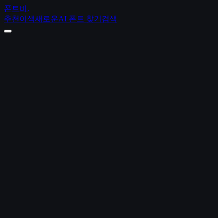
폰트비
.
추천
이색
새로운
AI 폰트 찾기
검색