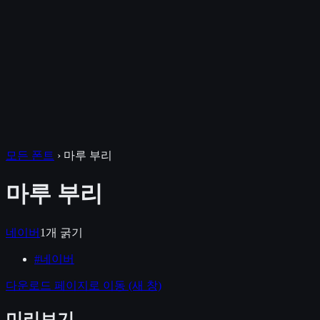
모든 폰트
›
마루 부리
마루 부리
네이버
1
개 굵기
#
네이버
다운로드 페이지로 이동
(새 창)
미리보기