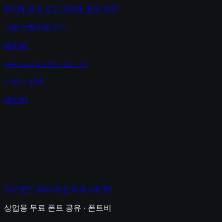
천지에 봄이 오고 지천에 꽃이 피면
나눔스퀘어라운드
네이버
네이버 CLOVA AI가 만든 나눔손글씨 글꼴
느릿느릿체
네이버
다운로드 페이지로 이동
(새 창)
상업용 무료 폰트 공유 · 폰트비