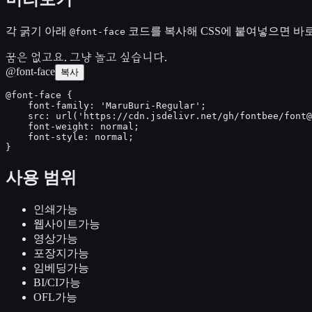
각 굵기 아래
코드를 복사해 CSS에 붙여넣으면 바로
@font-face
꿈은 없고요. 그냥 놀고 싶습니다.
@font-face
복사
@font-face {

    font-family: 'MaruBuri-Regular';

    src: url('https://cdn.jsdelivr.net/gh/fontbee/font@
    font-weight: normal;

    font-style: normal;

}
사용 범위
인쇄
가능
웹사이트
가능
영상
가능
포장지
가능
임베딩
가능
BI/CI
가능
OFL
가능