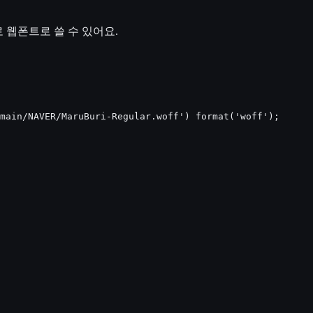
 웹폰트로 쓸 수 있어요.
main/NAVER/MaruBuri-Regular.woff') format('woff');
