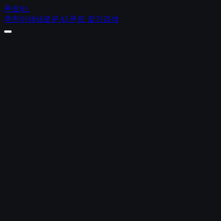
폰트비
.
추천
이색
새로운
AI 폰트 찾기
검색