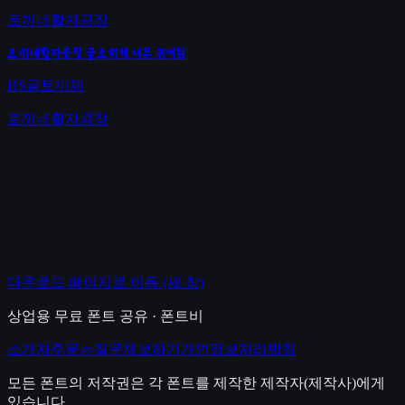
토끼네활자공장
토끼네활자공장 굴토끼체 너무 귀여워
HS굴토끼체
토끼네활자공장
다운로드 페이지로 이동
(새 창)
상업용 무료 폰트 공유 · 폰트비
소개
자주묻는질문
제보하기
개인정보처리방침
모든 폰트의 저작권은 각 폰트를 제작한 제작자(제작사)에게
있습니다.