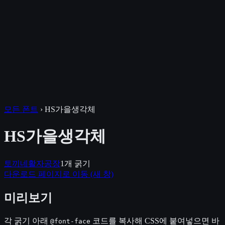
모든 폰트
›
HS가을생각체
HS가을생각체
토끼네활자공장
1
개 굵기
다운로드 페이지로 이동
(새 창)
미리보기
각 굵기 아래
코드를 복사해 CSS에 붙여넣으면 바
@font-face