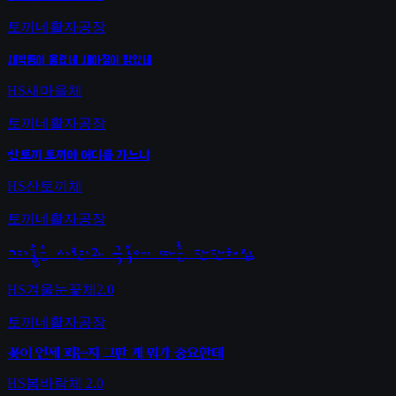
토끼네활자공장
새벽종이 울렸네 새아침이 밝았네
HS새마을체
토끼네활자공장
산토끼 토끼야 어디를 가느냐
HS산토끼체
토끼네활자공장
겨울은 시련과 극복에 따른 단단해짐
HS겨울눈꽃체2.0
토끼네활자공장
꽃이 언제 피는지 그딴 게 뭐가 중요한데
HS봄바람체 2.0