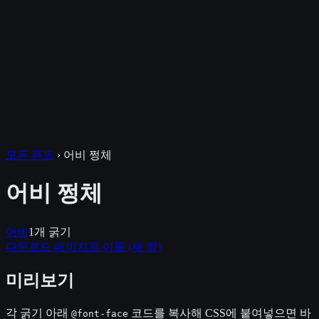
모든 폰트
›
어비 쩡체
어비 쩡체
어비
1
개 굵기
다운로드 페이지로 이동
(새 창)
미리보기
각 굵기 아래
코드를 복사해 CSS에 붙여넣으면 바
@font-face