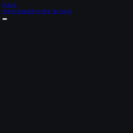
폰트비
.
추천
이색
새로운
AI 폰트 찾기
검색