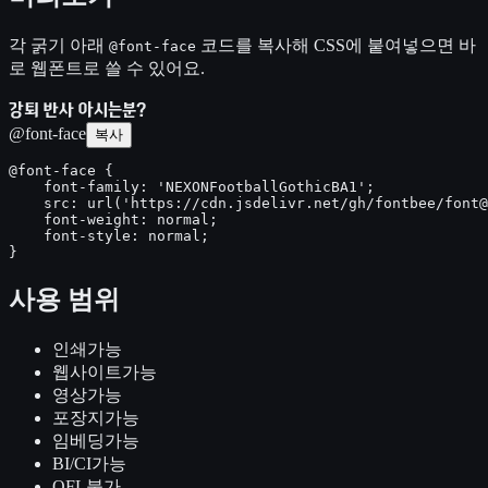
각 굵기 아래
코드를 복사해 CSS에 붙여넣으면 바
@font-face
로 웹폰트로 쓸 수 있어요.
강퇴 반사 아시는분?
@font-face
복사
@font-face {

    font-family: 'NEXONFootballGothicBA1';

    src: url('https://cdn.jsdelivr.net/gh/fontbee/font@
    font-weight: normal;

    font-style: normal;

}
사용 범위
인쇄
가능
웹사이트
가능
영상
가능
포장지
가능
임베딩
가능
BI/CI
가능
OFL
불가