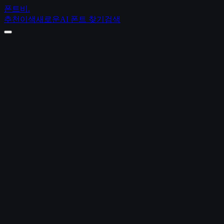
폰트비
.
추천
이색
새로운
AI 폰트 찾기
검색