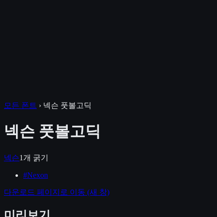
모든 폰트
›
넥슨 풋볼고딕
넥슨 풋볼고딕
넥슨
1
개 굵기
#
Nexon
다운로드 페이지로 이동
(새 창)
미리보기