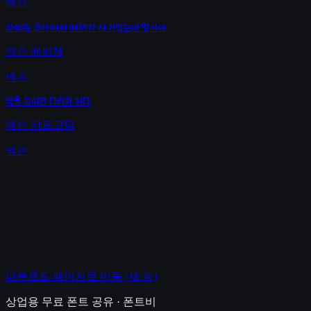
넥슨
라떼는 크아에서 배찌가 사기였는데 말이야
넥슨 배찌체
넥슨
벽을 눕히면 다리가 된다.
넥슨 카트고딕
넥슨
다운로드 페이지로 이동
(새 창)
상업용 무료 폰트 공유 · 폰트비