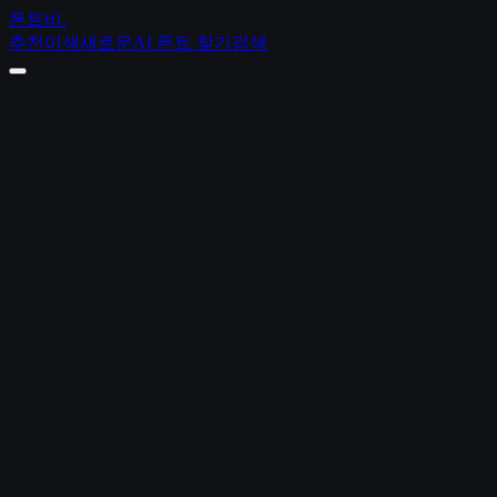
폰트비
.
추천
이색
새로운
AI 폰트 찾기
검색