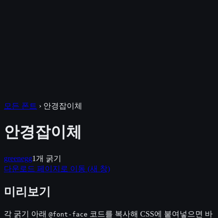
모든 폰트
›
안경잡이체
안경잡이체
greenegg
1
개 굵기
다운로드 페이지로 이동
(새 창)
미리보기
각 굵기 아래
코드를 복사해 CSS에 붙여넣으면 바
@font-face