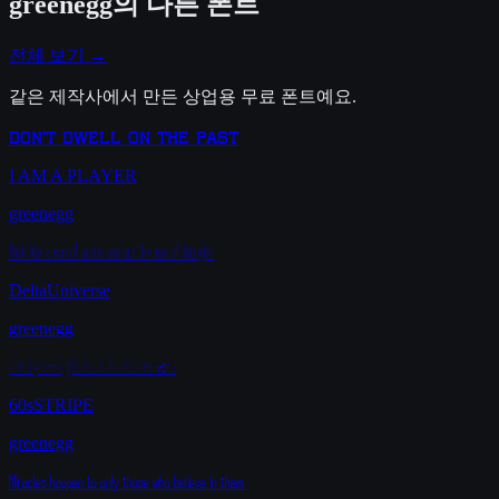
greenegg
의 다른 폰트
전체 보기 →
같은 제작사에서 만든 상업용 무료 폰트예요.
Don`t dwell on the past
I AM A PLAYER
greenegg
Think like a man of action and act like man of thought.
DeltaUniverse
greenegg
Only English, No Korean
60sSTRIPE
greenegg
Miracles happen to only those who believe in them.