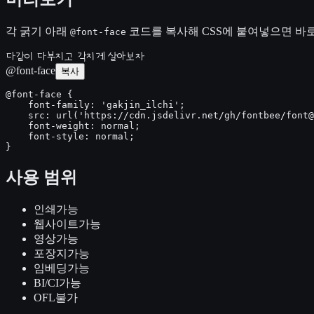
각 굵기 아래
코드를 복사해 CSS에 붙여넣으면 바로
@font-face
다같이 다부지고 각지게 살아보자
@font-face
복사
@font-face {

    font-family: 'gakjin_ilchi';

    src: url('https://cdn.jsdelivr.net/gh/fontbee/font@
    font-weight: normal;

    font-style: normal;

}
사용 범위
인쇄
가능
웹사이트
가능
영상
가능
포장지
가능
임베딩
가능
BI/CI
가능
OFL
불가