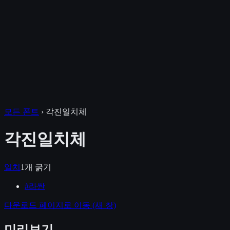
모든 폰트
›
각진일치체
각진일치체
일치
1
개 굵기
#
라싼
다운로드 페이지로 이동
(새 창)
미리보기