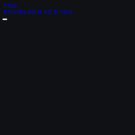
폰트비
.
추천
이색
새로운
AI 폰트 찾기
검색