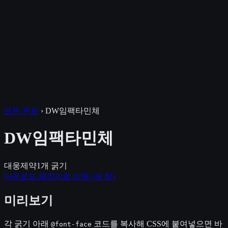
모든 폰트
›
DW임팩타민체
DW임팩타민체
대웅제약
1
개 굵기
다운로드 페이지로 이동
(새 창)
미리보기
각 굵기 아래
코드를 복사해 CSS에 붙여넣으면 바
@font-face