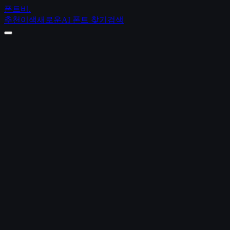
폰트비
.
추천
이색
새로운
AI 폰트 찾기
검색