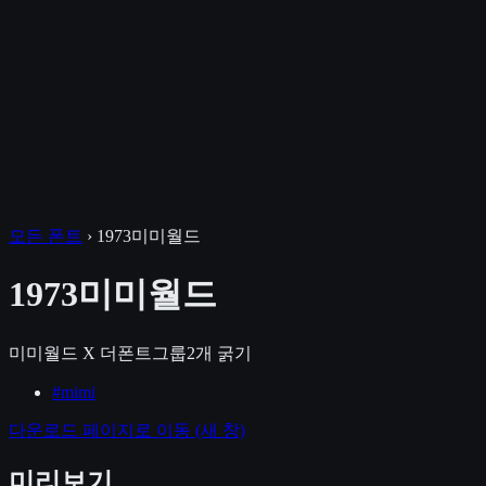
모든 폰트
›
1973미미월드
1973미미월드
미미월드 X 더폰트그룹
2
개 굵기
#
mimi
다운로드 페이지로 이동
(새 창)
미리보기