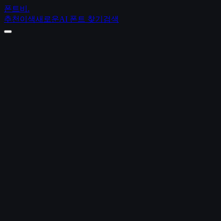
폰트비
.
추천
이색
새로운
AI 폰트 찾기
검색