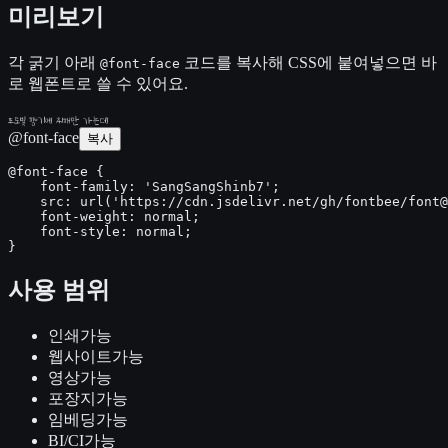
미리보기
각 굵기 아래
코드를 복사해 CSS에 붙여넣으면 바
@font-face
로 웹폰트로 쓸 수 있어요.
포도빛 향기에 취해만 가는데
@font-face
복사
@font-face {

    font-family: 'SangSangShinb7';

    src: url('https://cdn.jsdelivr.net/gh/fontbee/font@
    font-weight: normal;

    font-style: normal;

}
사용 범위
인쇄
가능
웹사이트
가능
영상
가능
포장지
가능
임베딩
가능
BI/CI
가능