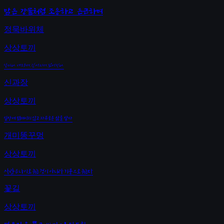
맑은 강물처럼 조용하고 은근하며
정묵바위체
상상토끼
날마다 새로우며, 깊어지며, 넓어진다
신과장
상상토끼
일상에 얽매이지 않고 자유로운 삶을 살다
개미똥꾸멍
상상토끼
사람은 나이로 늙는 것이 아니라 기분으로 늙는다
꽃길
상상토끼