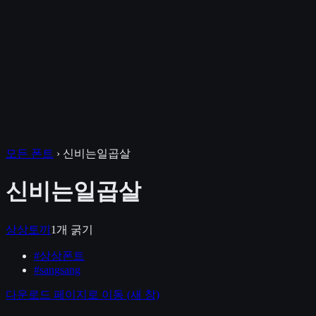
모든 폰트
›
신비는일곱살
신비는일곱살
상상토끼
1
개 굵기
#
상상폰트
#
sangsang
다운로드 페이지로 이동
(새 창)