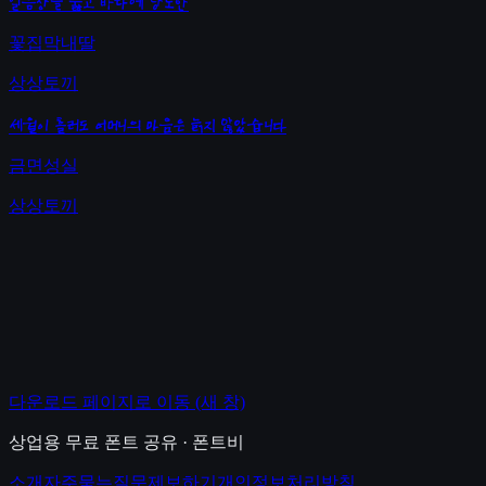
얼음장을 뚫고 바다에 당도한
꽃집막내딸
상상토끼
세월이 흘러도 어머니의 마음은 늙지 않았습니다
금면성실
상상토끼
다운로드 페이지로 이동
(새 창)
상업용 무료 폰트 공유 · 폰트비
소개
자주묻는질문
제보하기
개인정보처리방침