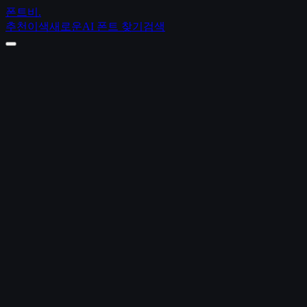
폰트비
.
추천
이색
새로운
AI 폰트 찾기
검색