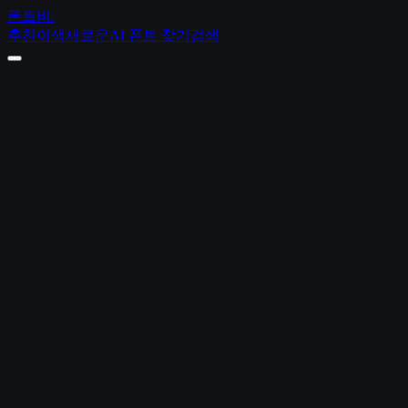
폰트비
.
추천
이색
새로운
AI 폰트 찾기
검색