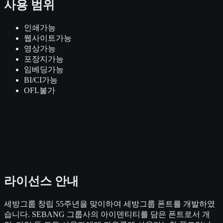
사용 범위
인쇄
가능
웹사이트
가능
영상
가능
포장지
가능
임베딩
가능
BI/CI
가능
OFL
불가
라이선스 안내
세방그룹 창립 55주년을 맞이하여 세방그룹 폰트를 개발하였
습니다. SEBANG 그룹사의 아이덴티티를 담은 폰트로서 개