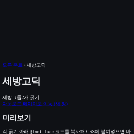
모든 폰트
›
세방고딕
세방고딕
세방그룹
2
개 굵기
다운로드 페이지로 이동
(새 창)
미리보기
각 굵기 아래
코드를 복사해 CSS에 붙여넣으면 바
@font-face