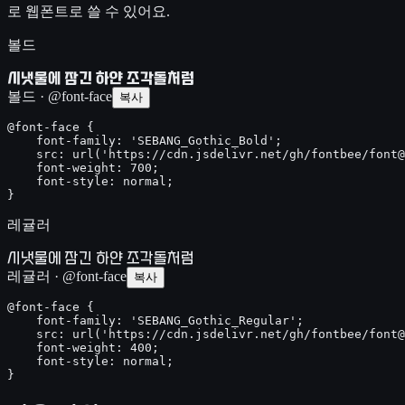
로 웹폰트로 쓸 수 있어요.
볼드
시냇물에 잠긴 하얀 조각돌처럼
볼드 · @font-face
복사
@font-face {

    font-family: 'SEBANG_Gothic_Bold';

    src: url('https://cdn.jsdelivr.net/gh/fontbee/font@
    font-weight: 700;

    font-style: normal;

}
레귤러
시냇물에 잠긴 하얀 조각돌처럼
레귤러 · @font-face
복사
@font-face {

    font-family: 'SEBANG_Gothic_Regular';

    src: url('https://cdn.jsdelivr.net/gh/fontbee/font@
    font-weight: 400;

    font-style: normal;

}