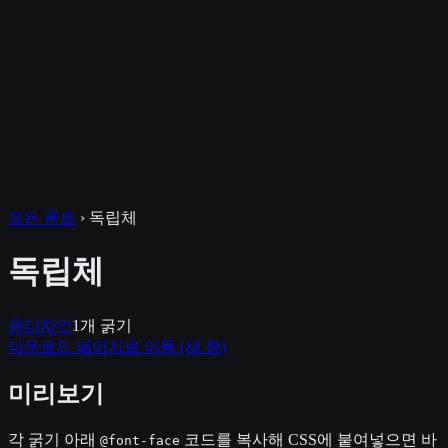
모든 폰트
›
독립체
독립체
윤디자인
1
개 굵기
다운로드 페이지로 이동
(새 창)
미리보기
각 굵기 아래
코드를 복사해 CSS에 붙여넣으면 바
@font-face