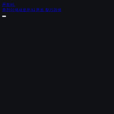
폰트비
.
추천
이색
새로운
AI 폰트 찾기
검색