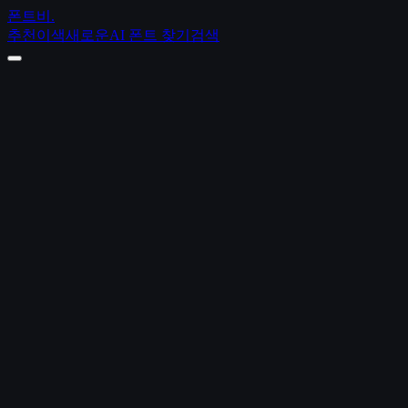
폰트비
.
추천
이색
새로운
AI 폰트 찾기
검색