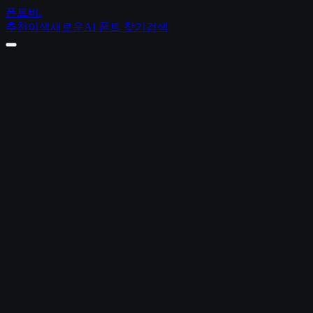
폰트비
.
추천
이색
새로운
AI 폰트 찾기
검색