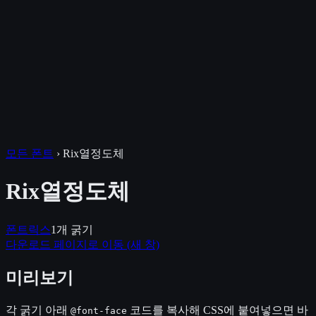
모든 폰트
›
Rix열정도체
Rix열정도체
폰트릭스
1
개 굵기
다운로드 페이지로 이동
(새 창)
미리보기
각 굵기 아래
코드를 복사해 CSS에 붙여넣으면 바
@font-face