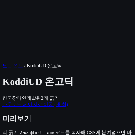
모든 폰트
›
KoddiUD 온고딕
KoddiUD 온고딕
한국장애인개발원
2
개 굵기
다운로드 페이지로 이동
(새 창)
미리보기
각 굵기 아래
코드를 복사해 CSS에 붙여넣으면 바
@font-face