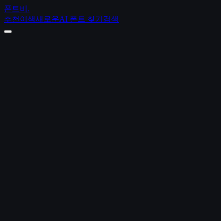
폰트비
.
추천
이색
새로운
AI 폰트 찾기
검색