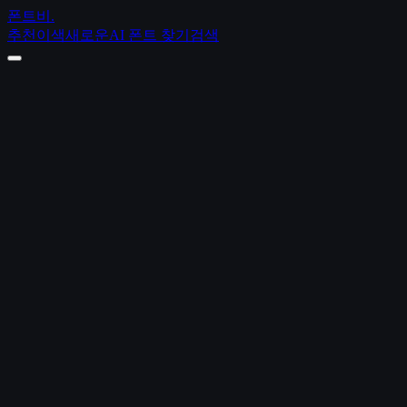
폰트비
.
추천
이색
새로운
AI 폰트 찾기
검색