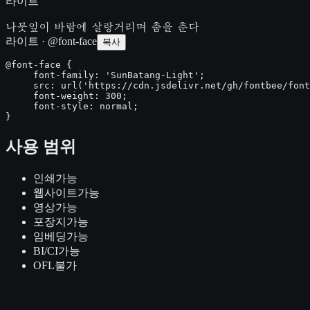
라이트
나뭇잎이 바람에 살랑거리며 춤을 춘다
라이트 · @font-face
복사
@font-face {

     font-family: 'SunBatang-Light';

     src: url('https://cdn.jsdelivr.net/gh/fontbee/font
     font-weight: 300;

     font-style: normal;

}
사용 범위
인쇄
가능
웹사이트
가능
영상
가능
포장지
가능
임베딩
가능
BI/CI
가능
OFL
불가