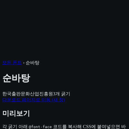
모든 폰트
›
순바탕
순바탕
한국출판문화산업진흥원
3
개 굵기
다운로드 페이지로 이동
(새 창)
미리보기
각 굵기 아래
코드를 복사해 CSS에 붙여넣으면 바
@font-face