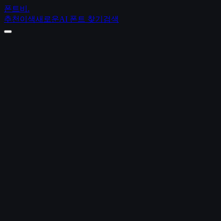
폰트비
.
추천
이색
새로운
AI 폰트 찾기
검색