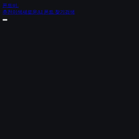
폰트비
.
추천
이색
새로운
AI 폰트 찾기
검색