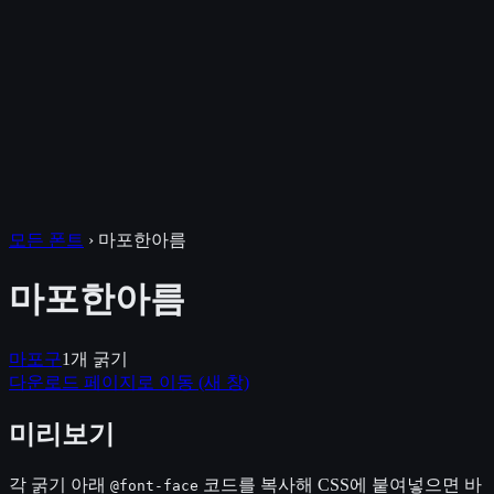
모든 폰트
›
마포한아름
마포한아름
마포구
1
개 굵기
다운로드 페이지로 이동
(새 창)
미리보기
각 굵기 아래
코드를 복사해 CSS에 붙여넣으면 바
@font-face