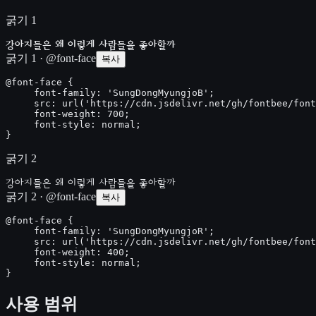
굵기 1
강아지들은 왜 이렇게 사람들을 좋아할까
굵기 1 · @font-face
복사
@font-face {

     font-family: 'SungDongMyungjoB';

     src: url('https://cdn.jsdelivr.net/gh/fontbee/font
     font-weight: 700;

     font-style: normal;

}
굵기 2
강아지들은 왜 이렇게 사람들을 좋아할까
굵기 2 · @font-face
복사
@font-face {

     font-family: 'SungDongMyungjoR';

     src: url('https://cdn.jsdelivr.net/gh/fontbee/font
     font-weight: 400;

     font-style: normal;

}
사용 범위