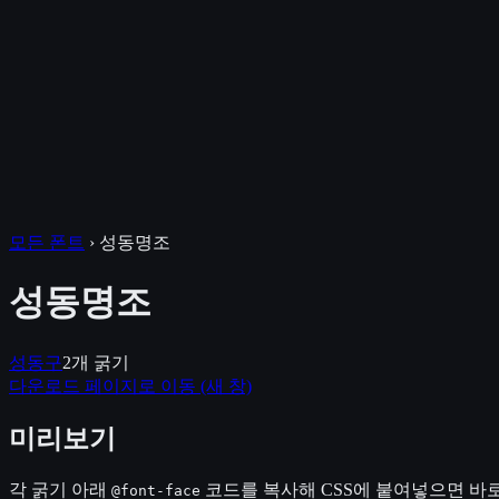
모든 폰트
›
성동명조
성동명조
성동구
2
개 굵기
다운로드 페이지로 이동
(새 창)
미리보기
각 굵기 아래
코드를 복사해 CSS에 붙여넣으면 바로
@font-face