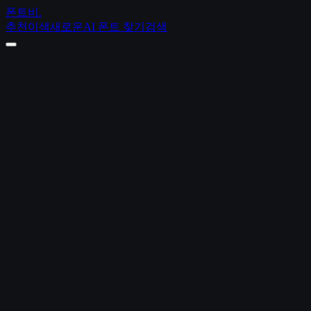
폰트비
.
추천
이색
새로운
AI 폰트 찾기
검색