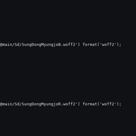
@main/Sd/SungDongMyungjoB.woff2') format('woff2');

@main/Sd/SungDongMyungjoR.woff2') format('woff2');
