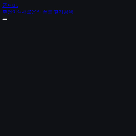
폰트비
.
추천
이색
새로운
AI 폰트 찾기
검색