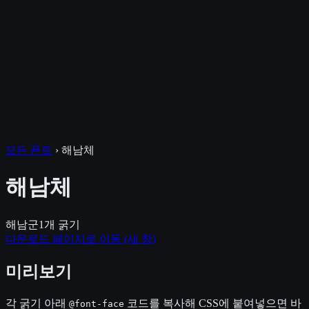
모든 폰트
›
해남체
해남체
해남군
1
개 굵기
다운로드 페이지로 이동
(새 창)
미리보기
각 굵기 아래
코드를 복사해 CSS에 붙여넣으면 바
@font-face