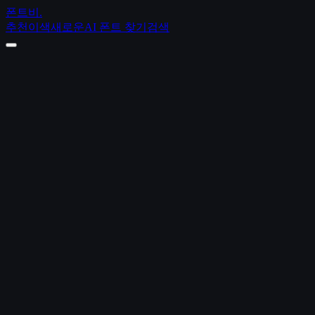
폰트비
.
추천
이색
새로운
AI 폰트 찾기
검색