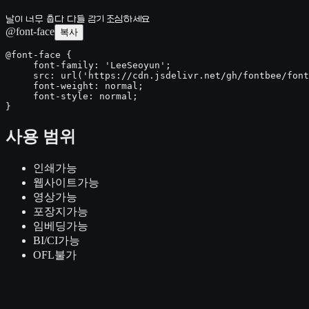
날이 너무 춥다 다들 감기 조심하세요
@font-face
복사
@font-face {

     font-family: 'LeeSeoyun';

     src: url('https://cdn.jsdelivr.net/gh/fontbee/font
     font-weight: normal;

     font-style: normal;

}
사용 범위
인쇄
가능
웹사이트
가능
영상
가능
포장지
가능
임베딩
가능
BI/CI
가능
OFL
불가