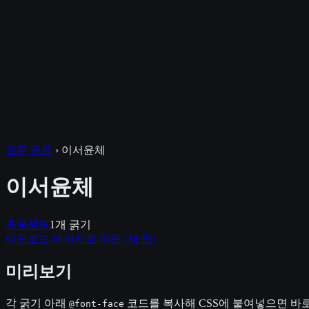
모든 폰트
›
이서윤체
이서윤체
흥국생명
1
개 굵기
다운로드 페이지로 이동
(새 창)
미리보기
각 굵기 아래
코드를 복사해 CSS에 붙여넣으면 바로
@font-face