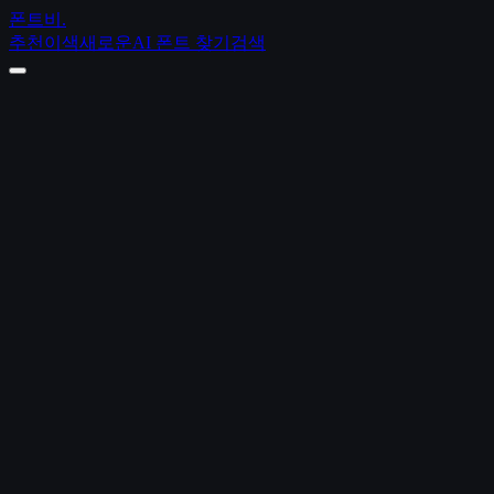
폰트비
.
추천
이색
새로운
AI 폰트 찾기
검색