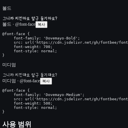
볼드
그니까 치킨마요 말구 둘기마요?
볼드 · @font-face
복사
@font-face {

     font-family: 'Dovemayo-Bold';

     src: url('https://cdn.jsdelivr.net/gh/fontbee/font
     font-weight: 700;

     font-style: normal;

}
미디엄
그니까 치킨마요 말구 둘기마요?
미디엄 · @font-face
복사
@font-face {

     font-family: 'Dovemayo-Medium';

     src: url('https://cdn.jsdelivr.net/gh/fontbee/font
     font-weight: 500;

     font-style: normal;

}
사용 범위