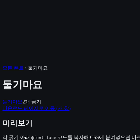
모든 폰트
›
둘기마요
둘기마요
둘기마요
2
개 굵기
다운로드 페이지로 이동
(새 창)
미리보기
각 굵기 아래
코드를 복사해 CSS에 붙여넣으면 바로
@font-face