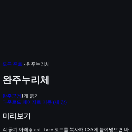
모든 폰트
›
완주누리체
완주누리체
완주군청
1
개 굵기
다운로드 페이지로 이동
(새 창)
미리보기
각 굵기 아래
코드를 복사해 CSS에 붙여넣으면 바
@font-face