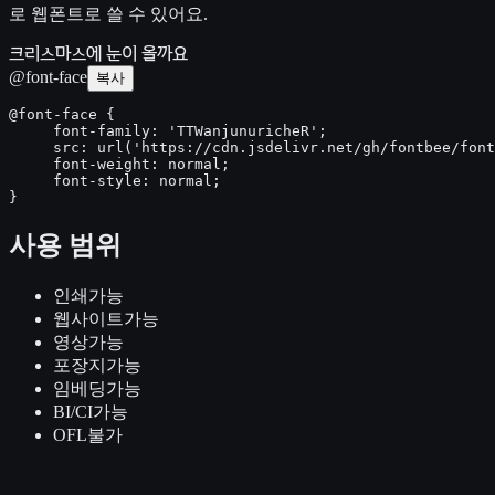
로 웹폰트로 쓸 수 있어요.
크리스마스에 눈이 올까요
@font-face
복사
@font-face {

     font-family: 'TTWanjunuricheR';

     src: url('https://cdn.jsdelivr.net/gh/fontbee/font
     font-weight: normal;

     font-style: normal;

}
사용 범위
인쇄
가능
웹사이트
가능
영상
가능
포장지
가능
임베딩
가능
BI/CI
가능
OFL
불가