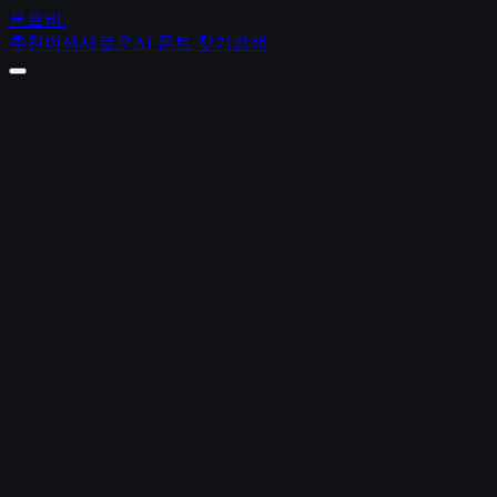
폰트비
.
추천
이색
새로운
AI 폰트 찾기
검색