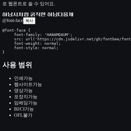
로 웹폰트로 쓸 수 있어요.
하남시처럼 굵직한 하남다움체
@font-face
복사
@font-face {

     font-family: 'HANAMDAUM';

     src: url('https://cdn.jsdelivr.net/gh/fontbee/font
     font-weight: normal;

     font-style: normal;

}
사용 범위
인쇄
가능
웹사이트
가능
영상
가능
포장지
가능
임베딩
가능
BI/CI
가능
OFL
불가