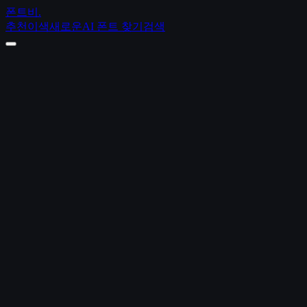
폰트비
.
추천
이색
새로운
AI 폰트 찾기
검색