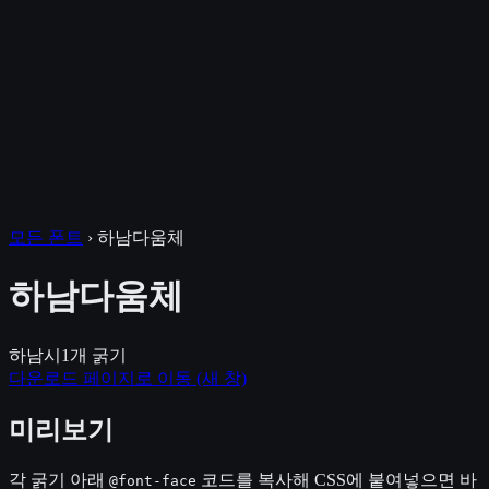
모든 폰트
›
하남다움체
하남다움체
하남시
1
개 굵기
다운로드 페이지로 이동
(새 창)
미리보기
각 굵기 아래
코드를 복사해 CSS에 붙여넣으면 바
@font-face