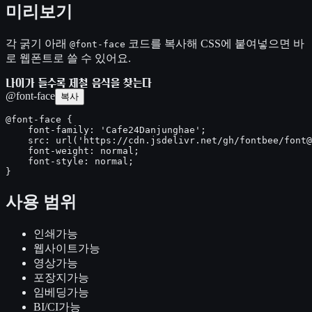
미리보기
각 굵기 아래
코드를 복사해 CSS에 붙여넣으면 바
@font-face
로 웹폰트로 쓸 수 있어요.
나이가 들수록 제철 음식을 찾는다
@font-face
복사
@font-face {

    font-family: 'Cafe24Danjunghae';

    src: url('https://cdn.jsdelivr.net/gh/fontbee/font@
    font-weight: normal;

    font-style: normal;

}
사용 범위
인쇄
가능
웹사이트
가능
영상
가능
포장지
가능
임베딩
가능
BI/CI
가능