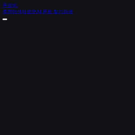
폰트비
.
추천
이색
새로운
AI 폰트 찾기
검색