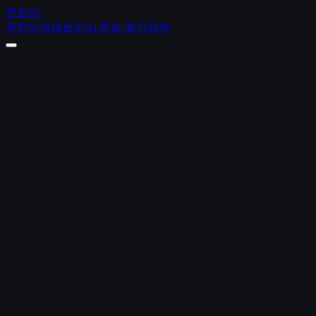
폰트비
.
추천
이색
새로운
AI 폰트 찾기
검색