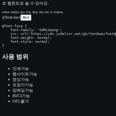
로 웹폰트로 쓸 수 있어요.
바둑에 이런말이 있어 미생, 완생. 우린 아직 다 미생이야.
@font-face
복사
@font-face {

    font-family: 'SDMiSaeng';

    src: url('https://cdn.jsdelivr.net/gh/fontbee/font@
    font-weight: normal;

    font-style: normal;

}
사용 범위
인쇄
가능
웹사이트
가능
영상
가능
포장지
가능
임베딩
가능
BI/CI
가능
OFL
불가