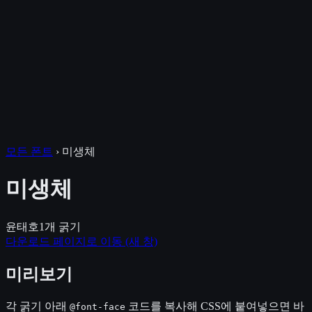
모든 폰트
›
미생체
미생체
윤태호
1
개 굵기
다운로드 페이지로 이동
(새 창)
미리보기
각 굵기 아래
코드를 복사해 CSS에 붙여넣으면 바
@font-face