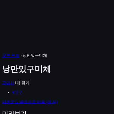
모든 폰트
›
낭만있구미체
낭만있구미체
구미시
1
개 굵기
#
대구
다운로드 페이지로 이동
(새 창)
미리보기