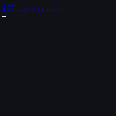
폰트비
.
추천
이색
새로운
AI 폰트 찾기
검색