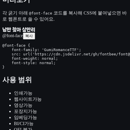
각 굵기 아래
코드를 복사해 CSS에 붙여넣으면 바
@font-face
로 웹폰트로 쓸 수 있어요.
낭만 찾아 삼만리
@font-face
복사
@font-face {

    font-family: 'GumiRomanceTTF';

    src: url('https://cdn.jsdelivr.net/gh/fontbee/font@
    font-weight: normal;

    font-style: normal;

}
사용 범위
인쇄
가능
웹사이트
가능
영상
가능
포장지
가능
임베딩
가능
BI/CI
가능
OFL
불가