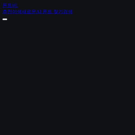
폰트비
.
추천
이색
새로운
AI 폰트 찾기
검색