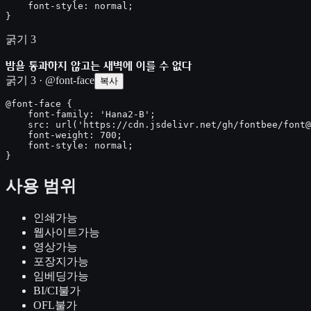
    font-style: normal;

}
굵기 3
밤을 통과하지 않고는 새벽에 이를 수 없다
굵기 3 · @font-face
복사
@font-face {

    font-family: 'Hana2-B';

    src: url('https://cdn.jsdelivr.net/gh/fontbee/font@
    font-weight: 700;

    font-style: normal;

}
사용 범위
인쇄
가능
웹사이트
가능
영상
가능
포장지
가능
임베딩
가능
BI/CI
불가
OFL
불가