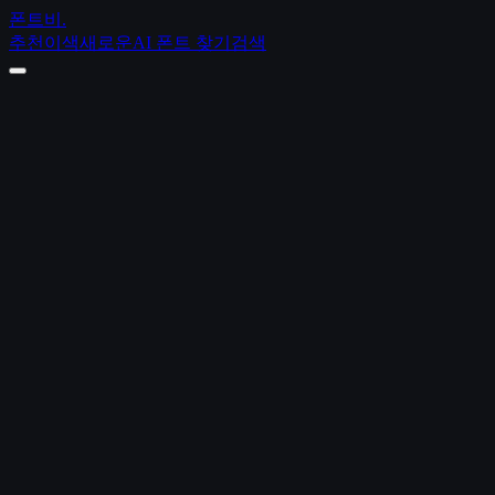
폰트비
.
추천
이색
새로운
AI 폰트 찾기
검색