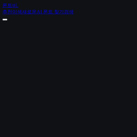
폰트비
.
추천
이색
새로운
AI 폰트 찾기
검색