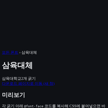
모든 폰트
›
삼육대체
삼육대체
삼육대학교
2
개 굵기
다운로드 페이지로 이동
(새 창)
미리보기
각 굵기 아래
코드를 복사해 CSS에 붙여넣으면 바
@font-face