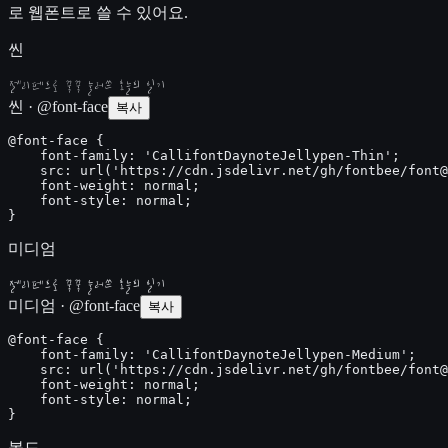
로 웹폰트로 쓸 수 있어요.
씬
젤리펜으로 꾹꾹 눌러쓴 오늘의 일기
씬 · @font-face
복사
@font-face {

    font-family: 'CallifontDaynoteJellypen-Thin';

    src: url('https://cdn.jsdelivr.net/gh/fontbee/font@
    font-weight: normal;

    font-style: normal;

}
미디엄
젤리펜으로 꾹꾹 눌러쓴 오늘의 일기
미디엄 · @font-face
복사
@font-face {

    font-family: 'CallifontDaynoteJellypen-Medium';

    src: url('https://cdn.jsdelivr.net/gh/fontbee/font@
    font-weight: normal;

    font-style: normal;

}
볼드