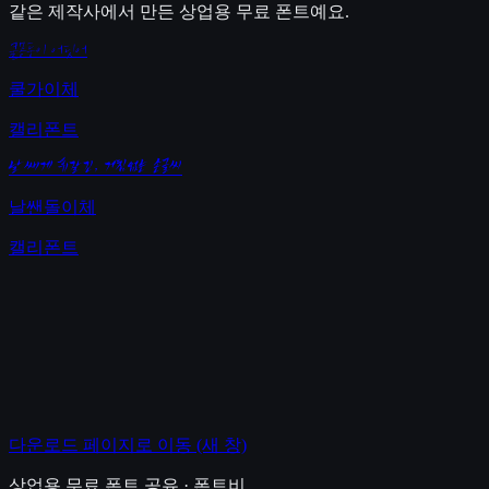
같은 제작사에서 만든 상업용 무료 폰트예요.
쿨몽둥이 어딧어
쿨가이체
캘리폰트
날쌔게 휘갈긴, 거침없는 손글씨
날쌘돌이체
캘리폰트
다운로드 페이지로 이동
(새 창)
상업용 무료 폰트 공유 · 폰트비