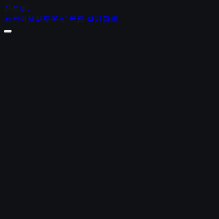
폰트비
.
추천
이색
새로운
AI 폰트 찾기
검색