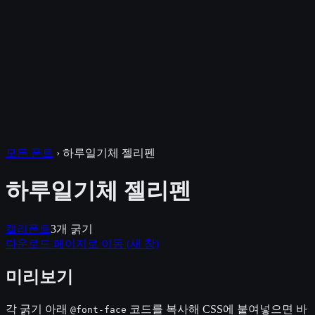
모든 폰트
›
하루일기체 젤리펜
하루일기체 젤리펜
캘리폰트
3
개 굵기
다운로드 페이지로 이동
(새 창)
미리보기
각 굵기 아래
코드를 복사해 CSS에 붙여넣으면 바
@font-face