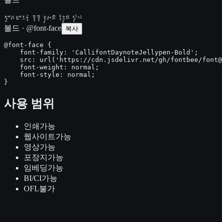
젤리펜으로 꾹꾹 눌러쓴 오늘의 일기
볼드 · @font-face
복사
@font-face {

    font-family: 'CallifontDaynoteJellypen-Bold';

    src: url('https://cdn.jsdelivr.net/gh/fontbee/font@
    font-weight: normal;

    font-style: normal;

}
사용 범위
인쇄
가능
웹사이트
가능
영상
가능
포장지
가능
임베딩
가능
BI/CI
가능
OFL
불가