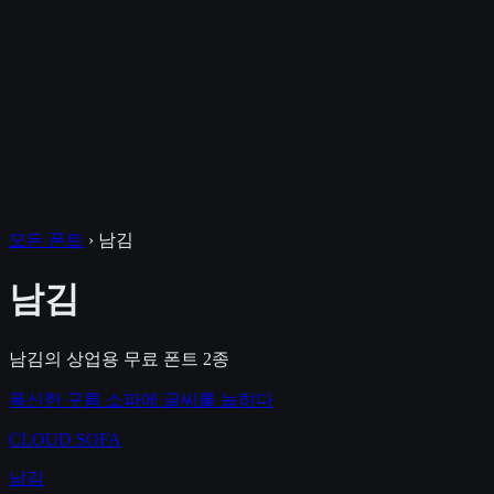
모든 폰트
›
남김
남김
남김
의 상업용 무료 폰트
2
종
폭신한 구름 소파에 글씨를 눕히다
CLOUD SOFA
남김