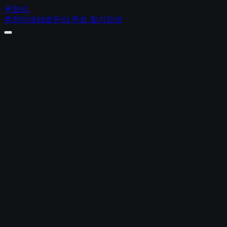
폰트비
.
추천
이색
새로운
AI 폰트 찾기
검색