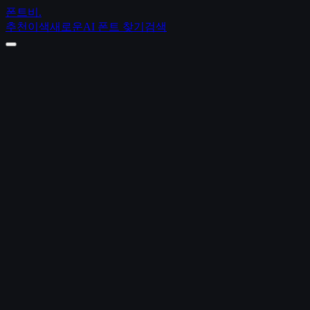
폰트비
.
추천
이색
새로운
AI 폰트 찾기
검색