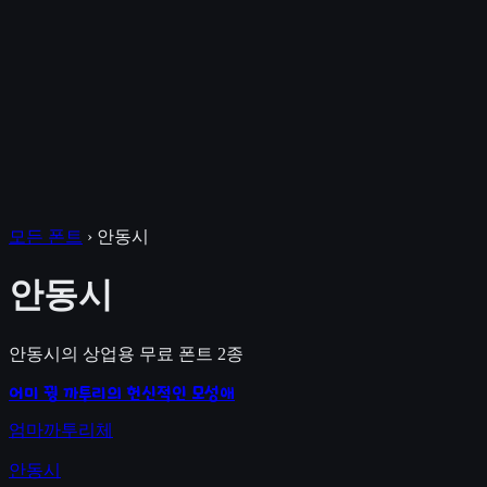
모든 폰트
›
안동시
안동시
안동시
의 상업용 무료 폰트
2
종
어미 꿩 까투리의 헌신적인 모성애
엄마까투리체
안동시