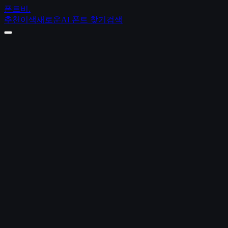
폰트비
.
추천
이색
새로운
AI 폰트 찾기
검색