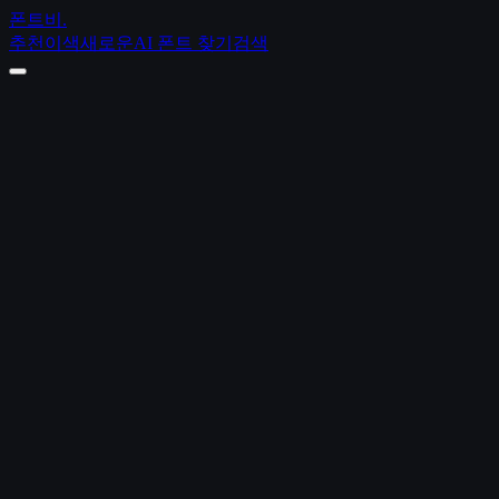
폰트비
.
추천
이색
새로운
AI 폰트 찾기
검색