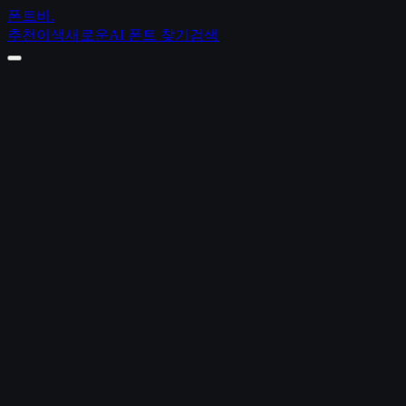
폰트비
.
추천
이색
새로운
AI 폰트 찾기
검색