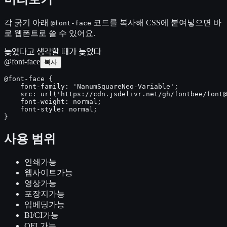
각 굵기 아래
코드를 복사해 CSS에 붙여넣으면 바
@font-face
로 웹폰트로 쓸 수 있어요.
늦었다고 생각할 때가 늦었다
@font-face
복사
@font-face {

    font-family: 'NanumSquareNeo-Variable';

    src: url('https://cdn.jsdelivr.net/gh/fontbee/font@
    font-weight: normal;

    font-style: normal;

}
사용 범위
인쇄
가능
웹사이트
가능
영상
가능
포장지
가능
임베딩
가능
BI/CI
가능
OFL
가능