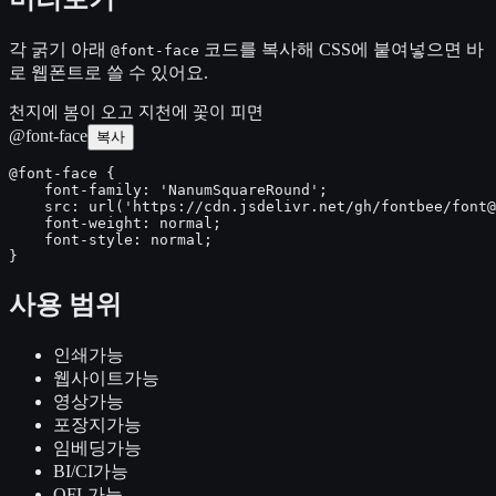
각 굵기 아래
코드를 복사해 CSS에 붙여넣으면 바
@font-face
로 웹폰트로 쓸 수 있어요.
천지에 봄이 오고 지천에 꽃이 피면
@font-face
복사
@font-face {

    font-family: 'NanumSquareRound';

    src: url('https://cdn.jsdelivr.net/gh/fontbee/font@
    font-weight: normal;

    font-style: normal;

}
사용 범위
인쇄
가능
웹사이트
가능
영상
가능
포장지
가능
임베딩
가능
BI/CI
가능
OFL
가능