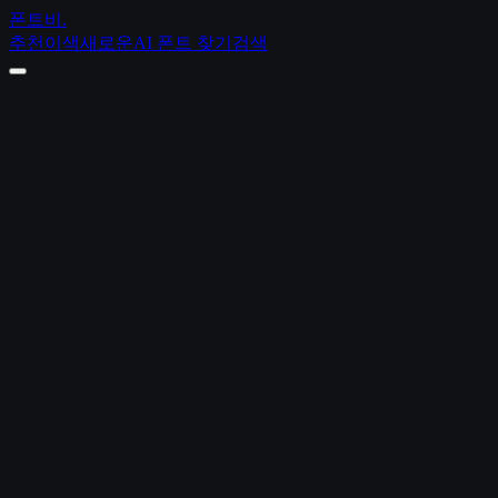
폰트비
.
추천
이색
새로운
AI 폰트 찾기
검색