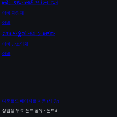
배고픈 것보다 배부른 게 훨씬 낫다!
어비 챠밍체
어비
고래 싸움에 새우 등 터진다
어비 남소영체
어비
다운로드 페이지로 이동
(새 창)
상업용 무료 폰트 공유 · 폰트비