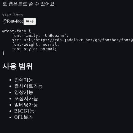
로 웹폰트로 쓸 수 있어요.
모르는게 산책이야
@font-face
복사
@font-face {

    font-family: 'UhBeeann';

    src: url('https://cdn.jsdelivr.net/gh/fontbee/font@
    font-weight: normal;

    font-style: normal;

}
사용 범위
인쇄
가능
웹사이트
가능
영상
가능
포장지
가능
임베딩
가능
BI/CI
가능
OFL
불가