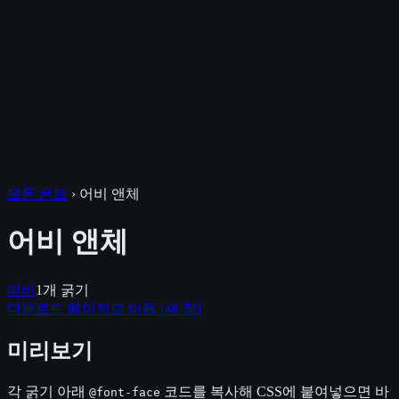
모든 폰트
›
어비 앤체
어비 앤체
어비
1
개 굵기
다운로드 페이지로 이동
(새 창)
미리보기
각 굵기 아래
코드를 복사해 CSS에 붙여넣으면 바
@font-face