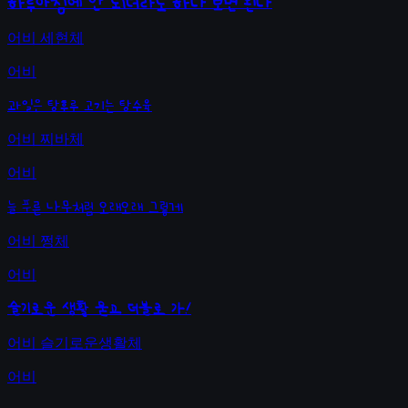
하루아침에 안 되더라도 하다 보면 된다
어비 세현체
어비
과일은 탕후루 고기는 탕수육
어비 찌바체
어비
늘 푸른 나무처럼 오래오래 그렇게
어비 쩡체
어비
슬기로운 생활 묻고 더블로 가!
어비 슬기로운생활체
어비