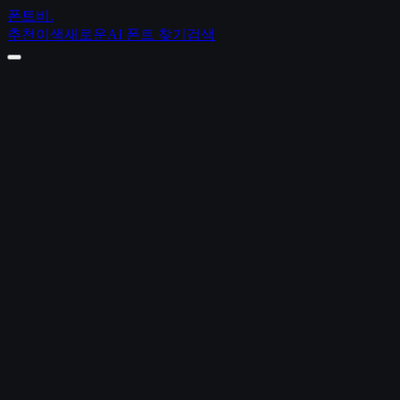
폰트비
.
추천
이색
새로운
AI 폰트 찾기
검색