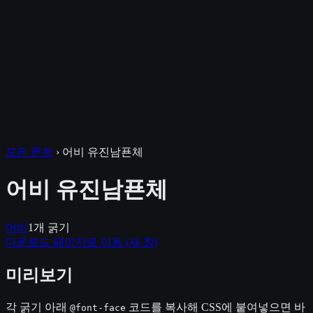
모든 폰트
›
어비 유진남푠체
어비 유진남푠체
어비
1
개 굵기
다운로드 페이지로 이동
(새 창)
미리보기
각 굵기 아래
코드를 복사해 CSS에 붙여넣으면 바
@font-face