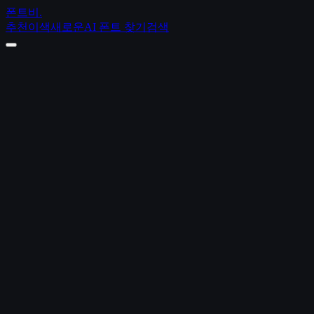
폰트비
.
추천
이색
새로운
AI 폰트 찾기
검색