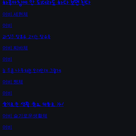
하루아침에 안 되더라도 하다 보면 된다
어비 세현체
어비
과일은 탕후루 고기는 탕수육
어비 찌바체
어비
늘 푸른 나무처럼 오래오래 그렇게
어비 쩡체
어비
슬기로운 생활 묻고 더블로 가!
어비 슬기로운생활체
어비