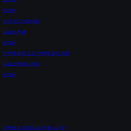
네이버
과거는갔고 미래는몰라
나눔바른펜
네이버
천지에 봄이 오고 지천에 꽃이 피면
나눔스퀘어라운드
네이버
다운로드 페이지로 이동
(새 창)