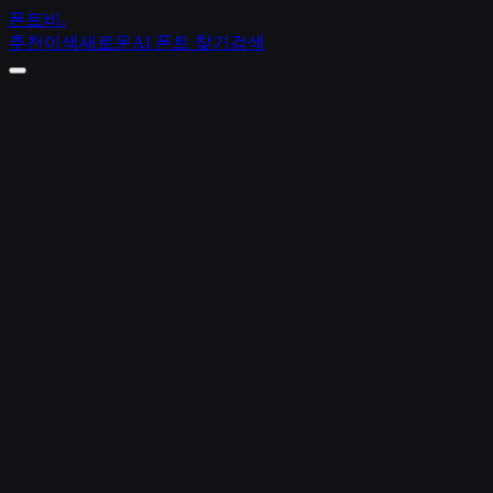
폰트비
.
추천
이색
새로운
AI 폰트 찾기
검색