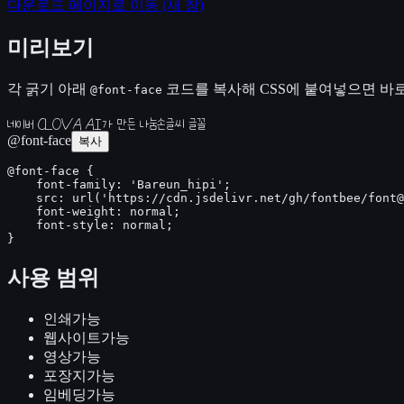
다운로드 페이지로 이동
(새 창)
미리보기
각 굵기 아래
코드를 복사해 CSS에 붙여넣으면 바로
@font-face
네이버 CLOVA AI가 만든 나눔손글씨 글꼴
@font-face
복사
@font-face {

    font-family: 'Bareun_hipi';

    src: url('https://cdn.jsdelivr.net/gh/fontbee/font@
    font-weight: normal;

    font-style: normal;

}
사용 범위
인쇄
가능
웹사이트
가능
영상
가능
포장지
가능
임베딩
가능