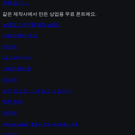
전체 보기 →
같은 제작사에서 만든 상업용 무료 폰트예요.
늦었다고 생각할 때가 늦었다
나눔스퀘어 네오
네이버
즐길 수 없으면 피하라
나눔손글씨붓
네이버
꿈은 없고요. 그냥 놀고 싶습니다.
마루 부리
네이버
네이버 CLOVA AI가 만든 나눔손글씨 글꼴
소미체