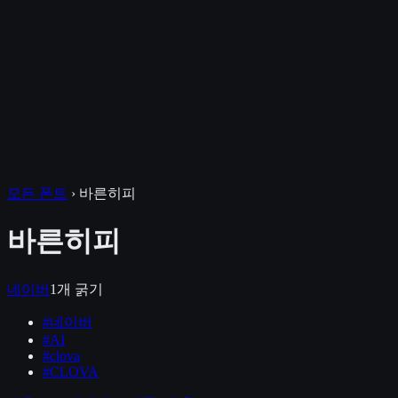
모든 폰트
›
바른히피
바른히피
네이버
1
개 굵기
#
네이버
#
AI
#
clova
#
CLOVA