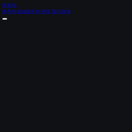
폰트비
.
추천
이색
새로운
AI 폰트 찾기
검색