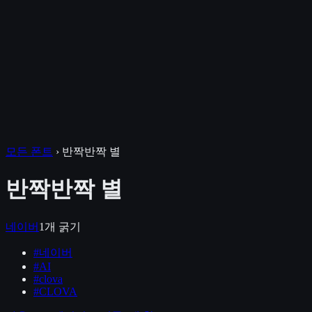
모든 폰트
›
반짝반짝 별
반짝반짝 별
네이버
1
개 굵기
#
네이버
#
AI
#
clova
#
CLOVA