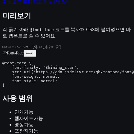
다운로드 페이지로 이동
(새 창)
미리보기
각 굵기 아래
코드를 복사해 CSS에 붙여넣으면 바
@font-face
로 웹폰트로 쓸 수 있어요.
네이버 CLOVA AI가 만든 나눔손글씨 글꼴
@font-face
복사
@font-face {

    font-family: 'Shining_star';

    src: url('https://cdn.jsdelivr.net/gh/fontbee/font@
    font-weight: normal;

    font-style: normal;

}
사용 범위
인쇄
가능
웹사이트
가능
영상
가능
포장지
가능