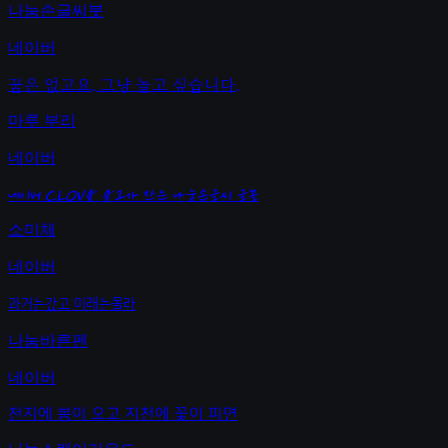
나눔손글씨붓
네이버
꿈은 없고요. 그냥 놀고 싶습니다.
마루 부리
네이버
네이버 CLOVA AI가 만든 나눔손글씨 글꼴
소미체
네이버
과거는갔고 미래는몰라
나눔바른펜
네이버
천지에 봄이 오고 지천에 꽃이 피면