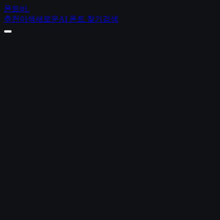
폰트비
.
추천
이색
새로운
AI 폰트 찾기
검색