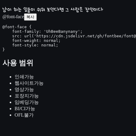
남이 하는 일들이 쉬워 보인다면 그 사람은 장인이다
@font-face
복사
@font-face {

    font-family: 'UhBeeBanynany';

    src: url('https://cdn.jsdelivr.net/gh/fontbee/font@
    font-weight: normal;

    font-style: normal;

}
사용 범위
인쇄
가능
웹사이트
가능
영상
가능
포장지
가능
임베딩
가능
BI/CI
가능
OFL
불가