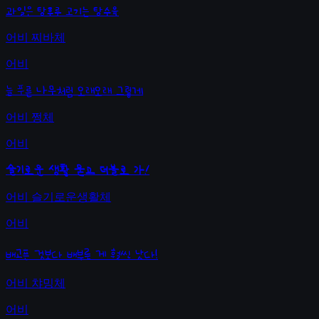
과일은 탕후루 고기는 탕수육
어비 찌바체
어비
늘 푸른 나무처럼 오래오래 그렇게
어비 쩡체
어비
슬기로운 생활 묻고 더블로 가!
어비 슬기로운생활체
어비
배고픈 것보다 배부른 게 훨씬 낫다!
어비 챠밍체
어비