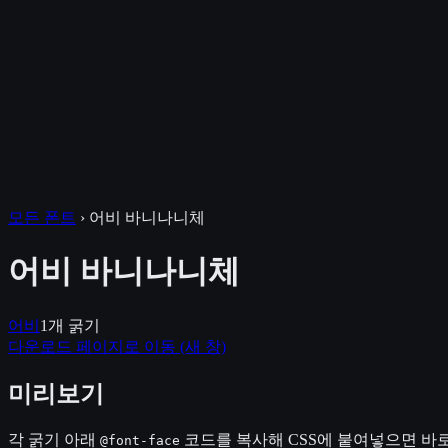
모든 폰트
›
어비 바니나니체
어비 바니나니체
어비
1
개 굵기
다운로드 페이지로 이동
(새 창)
미리보기
각 굵기 아래
코드를 복사해 CSS에 붙여넣으면 바로
@font-face