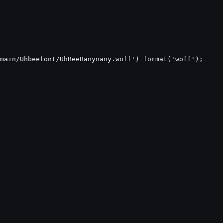
main/Uhbeefont/UhBeeBanynany.woff') format('woff');
