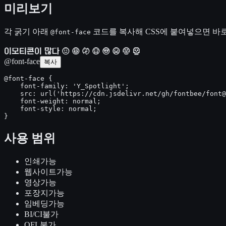
미리보기
각 굵기 아래
코드를 복사해 CSS에 붙여넣으면 바로
@font-face
이모티콘이 많다 왂 왃 왅 왆 왇 왉 왊 왋
@font-face
복사
@font-face {

    font-family: 'Y_Spotlight';

    src: url('https://cdn.jsdelivr.net/gh/fontbee/font@
    font-weight: normal;

    font-style: normal;

}
사용 범위
인쇄
가능
웹사이트
가능
영상
가능
포장지
가능
임베딩
가능
BI/CI
불가
OFL
불가