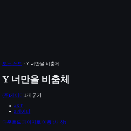
모든 폰트
›
Y 너만을 비춤체
Y 너만을 비춤체
(주)케이티
1
개 굵기
#
KT
#
케이티
다운로드 페이지로 이동
(새 창)