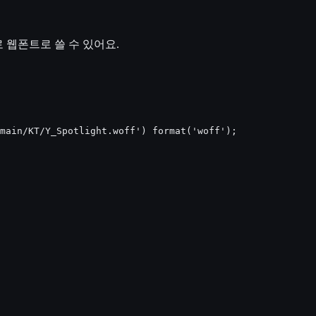
 웹폰트로 쓸 수 있어요.
main/KT/Y_Spotlight.woff') format('woff');
