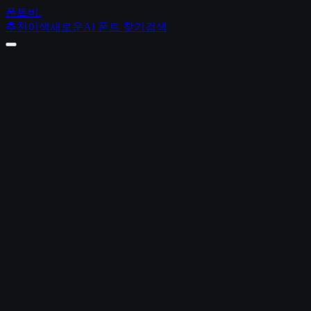
폰트비
.
추천
이색
새로운
AI 폰트 찾기
검색