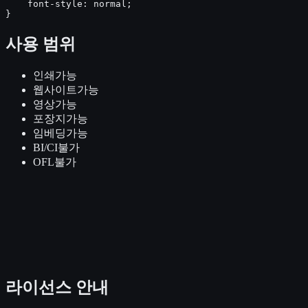
    font-style: normal;

}
사용 범위
인쇄
가능
웹사이트
가능
영상
가능
포장지
가능
임베딩
가능
BI/CI
불가
OFL
불가
라이선스 안내