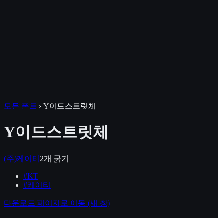
모든 폰트
›
Y이드스트릿체
Y이드스트릿체
(주)케이티
2
개 굵기
#
KT
#
케이티
다운로드 페이지로 이동
(새 창)