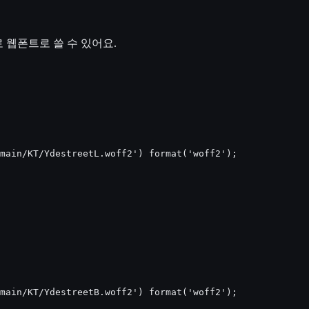
 웹폰트로 쓸 수 있어요.
main/KT/YdestreetL.woff2') format('woff2');

main/KT/YdestreetB.woff2') format('woff2');
