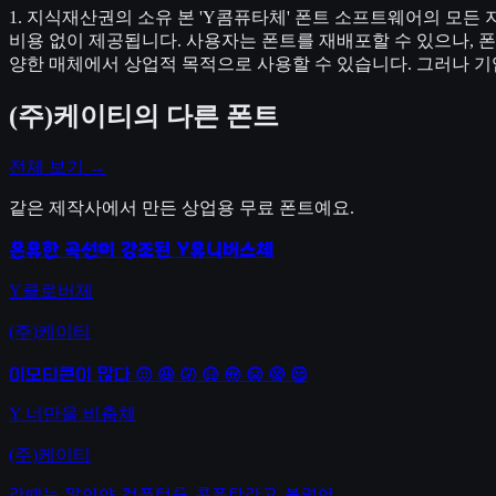
1. 지식재산권의 소유 본 'Y콤퓨타체' 폰트 소프트웨어의 모든
비용 없이 제공됩니다. 사용자는 폰트를 재배포할 수 있으나, 폰트
양한 매체에서 상업적 목적으로 사용할 수 있습니다. 그러나 기업
(주)케이티
의 다른 폰트
전체 보기 →
같은 제작사에서 만든 상업용 무료 폰트예요.
온유한 곡선이 강조된 Y유니버스체
Y클로버체
(주)케이티
이모티콘이 많다 왂 왃 왅 왆 왇 왉 왊 왋
Y 너만을 비춤체
(주)케이티
라떼는 말이야 컴퓨터를 콤퓨타라고 불렀어