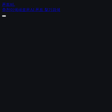
폰트비
.
추천
이색
새로운
AI 폰트 찾기
검색