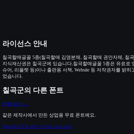
라이선스 안내
칠곡할매글꼴 5종(칠곡할매 김영분체, 칠곡할매 권안자체, 칠
지식재산권은 칠곡군에 있습니다.칠곡할매글꼴 5종은 유료로 양
슈어, 리플렛 등)이나 출판용 서책, Website 등 저작권자를
었습니다.
칠곡군
의 다른 폰트
전체 보기 →
같은 제작사에서 만든 상업용 무료 폰트예요.
할머니들의 폰트 제작 도전기와 삶의 이야기