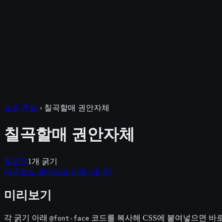
모든 폰트
›
칠곡할매 권안자체
칠곡할매 권안자체
칠곡군
1
개 굵기
다운로드 페이지로 이동
(새 창)
미리보기
각 굵기 아래
코드를 복사해 CSS에 붙여넣으면 바로
@font-face