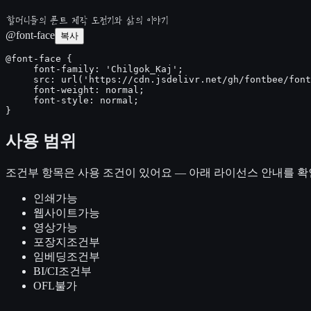
할머니들의 폰트 제작 도전기와 삶의 이야기
@font-face
복사
@font-face {

     font-family: 'Chilgok_Kaj';

     src: url('https://cdn.jsdelivr.net/gh/fontbee/font
     font-weight: normal;

     font-style: normal;

}
사용 범위
조건부
항목은 사용 조건이 있어요 — 아래 라이선스 안내를 확
인쇄
가능
웹사이트
가능
영상
가능
포장지
조건부
임베딩
조건부
BI/CI
조건부
OFL
불가