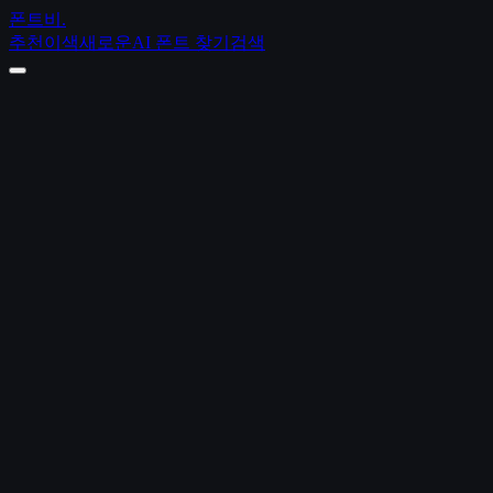
폰트비
.
추천
이색
새로운
AI 폰트 찾기
검색