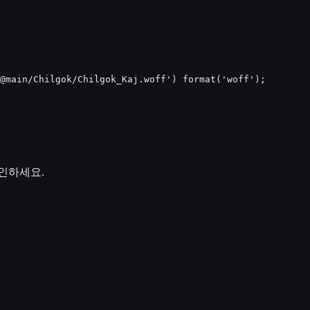
@main/Chilgok/Chilgok_Kaj.woff') format('woff');

인하세요.