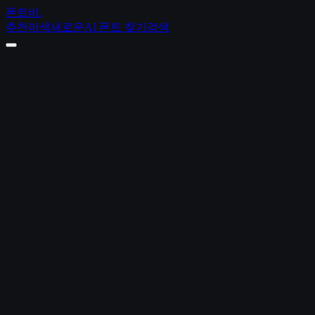
폰트비
.
추천
이색
새로운
AI 폰트 찾기
검색