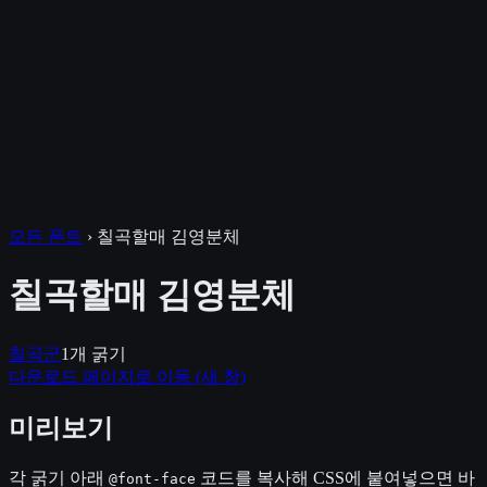
모든 폰트
›
칠곡할매 김영분체
칠곡할매 김영분체
칠곡군
1
개 굵기
다운로드 페이지로 이동
(새 창)
미리보기
각 굵기 아래
코드를 복사해 CSS에 붙여넣으면 바
@font-face